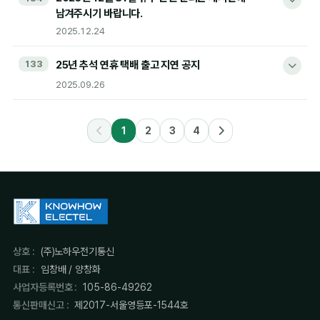
설 연휴로 인한 택배 물량이 증가 2월 13일 16시 주문 건 이후로
남겨주시기 바랍니다.
저희 Seetrol 제품을 믿고 이용해 주시는 고객 여러분께 깊은
택배 출고가 불가합니다.
2025.12.24
감사의 말씀을 드립니다.
Seetrol MY 구매 고객분들은 이 점 참고하시어 양해
부탁드립니다.
133
25년 추석 연휴 택배 출고 지연 공지
안녕하세요? Seetrol입니다.
오랜 기간 구형 Seetrol MY를 사용해 오신 고객님들께, 고객님의
소중한 정보를 보호하기 위한 불가피한 보안 정책 변경에
2025.09.26
2월 13일 16시까지의 주문 건 : 13일 출고
2025년 12월 31일 휴무이오니 관련 문의는 게시판에 남겨주시기
대해 무거운 마음으로 안내의 말씀을 올립니다.
설 연휴 주간 주문 건 : 2월 19일 출고
바랍니다.
안녕하세요 Seetrol 입니다.
1
2
3
4
1. 이번 조치의 불가피성
감사합니다.
항상 당사의 솔루션을 사랑해주셔서 감사합니다.
감사합니다.
최근 전 세계적으로 사이버 보안 위협이 급증함에 따라, 과거의
관리자 · 2025.12.24
관리자 · 2026.02.11
25년 추석 연휴와 관련하여 택배 출고일 안내 드립니다.
암호화 방식(SSL/TLS 구버전, 자체 인증방식)은 더 이상 안전을
추석 연휴로 인해 택배 물량이 증가되어 10월 2일 오후 16시 주문
보장할 수 없게 되었습니다. 구형 Seetrol MY는 출시 당시의
건 이후로 택배 출고가 불가합니다.
운영체제 환경에 맞게 제작되었습니다. 그러나 현재의 강화된 보안
Seetrol MY 구매 고객분들은 이 점 사전에 양해 부탁드립니다.
표준은 과거의 기술적 토대 위에 구현하기에는 하드웨어적·
상호 :
(주)노하우전기통신
소프트웨어적 한계가 있습니다. 저희는 마지막까지 구형 제품과의
대표 :
임창배 / 양창화
10월 2일 16시까지의 주문 건 : 당일 출고 가능
호환성을 유지하고자 노력해 왔으나, 취약한 구형 프로토콜을 계속
사업자등록번호 :
105-86-49262
10월 2일 16시 이후 ~ 10월 9일 주문 건 : 10월 10일 출고
방치하는 것은 대다수 고객님의 정보를 위험에 노출시키는 결과가
통신판매신고 :
제2017-서울영등포-1544호
될 수 있다는 판단을 내리게 되었습니다. 특히 최근 잦아지는 당사