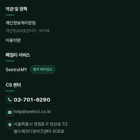
서버에 대한 중국, 러시아를 비롯한 해외발 사이버 침입 시도는
약관 및 정책
감사합니다.
이러한 우려가 기우가 아님을 말해주고 있습니다.
관리자 · 2025.09.26
개인정보처리방침
2. DDNS 서비스 중단 안내 (2026년 6월 30일 종료)
개인정보보호관리자 : 박지혜
- 보안이 강화된 최신 서버와 통신할 수 없는 구형 장비의 경우,
이용약관
안타깝게도 당사가 제공하는 DDNS 서버와의 연결이
패밀리 서비스
불가능해집니다.
- DDNS 서비스 종료일: 2026년 6월 30일
Seetrol MY
- 종료일 이후에는 Seetrol에서 제공하던 기존 DDNS 주소를 통한
영구 라이선스
접속이 불가능할 수 있습니다. 고정IP를 사용하거나 IP가 바뀌지
CS 센터
않는 경우에는 서비스에 당장 문제는 없습니다.
02-701-6290
3. Seetrol MY 사용은 계속 가능합니다
help@seetrol.co.kr
- 고객님들께 드리는 가장 큰 약속 중 하나는, DDNS 서비스가
중단되더라도 단말기 자체의 원격 접속 기능은 사라지지 않는다는
서울특별시 영등포구 양산로 53
점입니다.
월드메르디앙비즈센터 408호
- DDNS는 접속의 편의를 돕는 부차적인 서비스이며, 아래와 같은