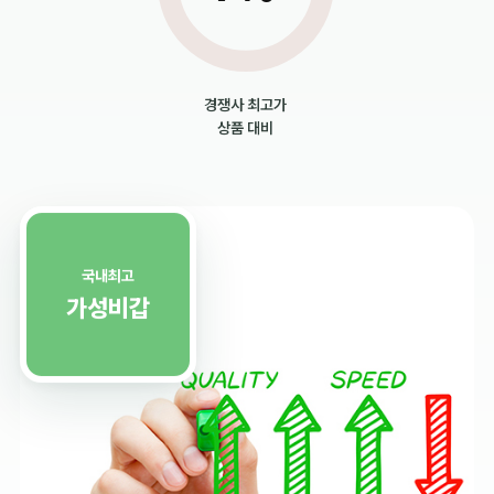
경쟁사 최고가
상품 대비
국내최고
가성비갑